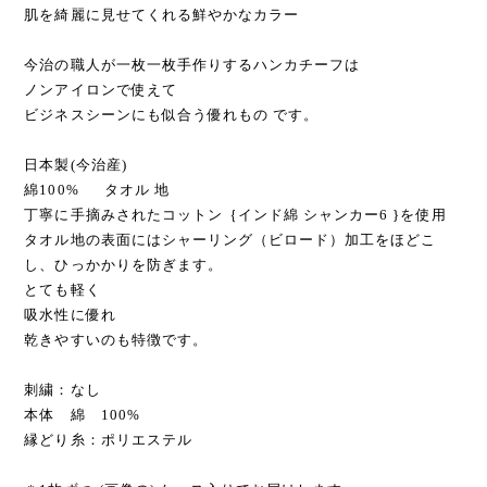
肌を綺麗に見せてくれる鮮やかなカラー
今治の職人が一枚一枚手作りするハンカチーフは
ノンアイロンで使えて
ビジネスシーンにも似合う優れもの です。
日本製(今治産)
綿100% タオル 地
丁寧に手摘みされたコットン｛インド綿 シャンカー6 }を使用
タオル地の表面にはシャーリング（ビロード）加工をほどこ
し、ひっかかりを防ぎます。
とても軽く
吸水性に優れ
乾きやすいのも特徴です。
刺繍：なし
本体 綿 100%
縁どり糸：ポリエステル