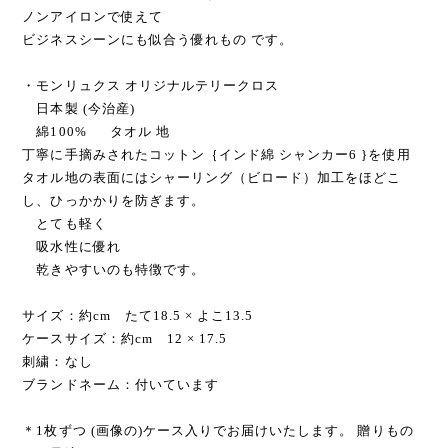
今治の職人が一枚一枚手作りするハンカチーフは
ノンアイロンで使えて
ビジネスシーンにも似合う優れもの です。
・モンリュクス オリジナルテリークロス
日本製 (今治産)
綿100% タオル 地
丁寧に手摘みされたコットン｛インド綿 シャンカー6 }を使用
タオル地の表面にはシャーリング（ビロード）加工をほどこ
し、ひっかかりを防ぎます。
とても軽く
吸水性に優れ
乾きやすいのも特徴です。
サイズ：約cm たて18.5 × よこ13.5
ケースサイズ：約cm 12 × 17.5
刺繍：なし
ブランドネーム：付いています