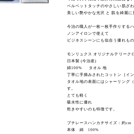
ベルベットタッチのやさしい肌ざ
美しい艶やかな光沢 と 肌を綺麗
今治の職人が一枚一枚手作りする
ノンアイロンで使えて
ビジネスシーンにも似合う優れもの
モンリュクス オリジナルテリーク
日本製 (今
綿100% タオル 地
丁寧に手摘みされたコットン｛インド
タオル地の表面にはシャーリング
す。
とても軽く
吸水性に優れ
乾きやすいのも特徴です。
プチレースハンカチサイズ：約cm 14
本体 綿 100%