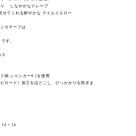
わり しなやかなドレープ
に見せてくれる鮮やかな ライムイエロー
ハンカチーフは
 です。
ロス
治産)
綿 シャンカー6 }を使用
（ビロード）加工をほどこし、ひっかかりを防ぎま
 × 14