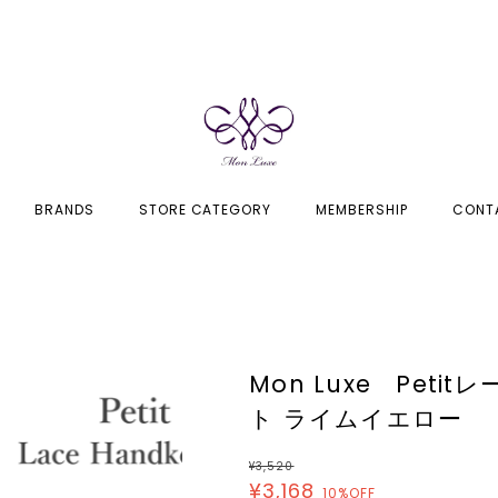
BRANDS
STORE CATEGORY
MEMBERSHIP
CONT
Mon Luxe Pet
ト ライムイエロー
¥3,520
¥3,168
10%OFF